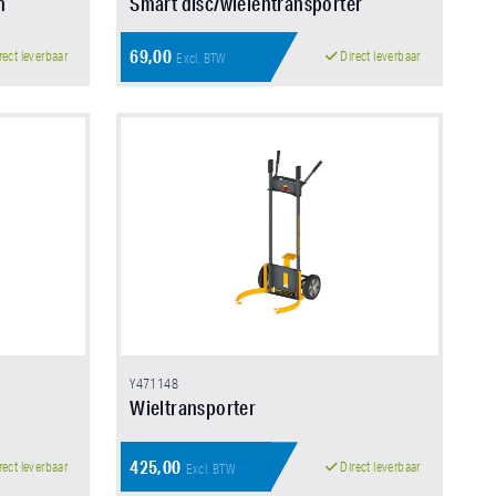
n
Smart disc/wielentransporter
69,00
rect leverbaar
Direct leverbaar
Excl. BTW
Y471148
Wieltransporter
425,00
rect leverbaar
Direct leverbaar
Excl. BTW