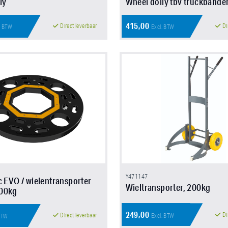
ly
Wheel dolly tbv truckbande
415,00
Direct leverbaar
Di
. BTW
Excl. BTW
Y471147
c EVO / wielentransporter
Wieltransporter, 200kg
00kg
249,00
Di
Direct leverbaar
Excl. BTW
 BTW