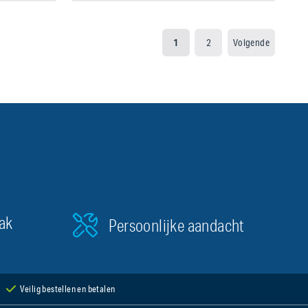
1
2
Volgende
aak
Persoonlijke aandacht
Veilig bestellen en betalen