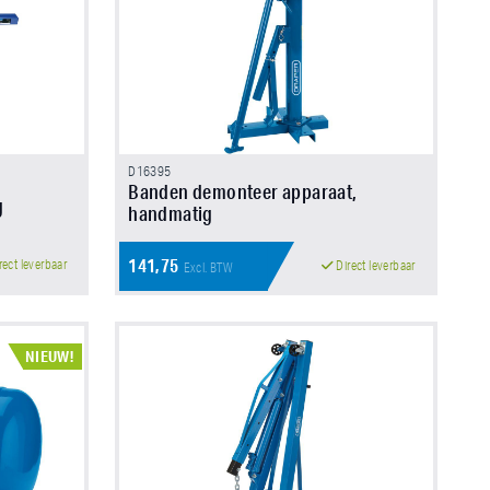
D16395
Banden demonteer apparaat,
g
handmatig
141,75
rect leverbaar
Direct leverbaar
Excl. BTW
NIEUW!