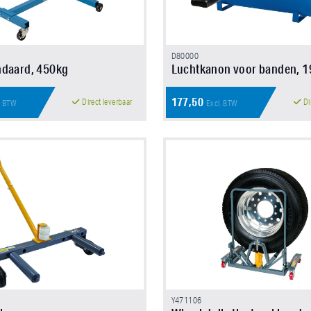
D80000
ndaard, 450kg
Luchtkanon voor banden, 1
177,50
Direct leverbaar
Di
. BTW
Excl. BTW
Y471106