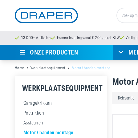
13.000+ Artikelen
Franco levering vanaf € 200,- excl. BTW
Veilig 
ONZE PRODUCTEN
ME
Home
Werkplaatsequipment
Motor / banden montage
Motor 
WERKPLAATSEQUIPMENT
Garagekrikken
Potkrikken
Assteunen
Motor / banden montage