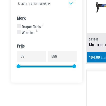
Kraan, transmissiekrik
Merk
6
Draper Tools
10
Winntec
D13349
Motormon
Prijs
104,00
Excl