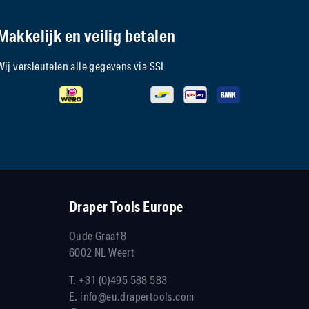
Makkelijk en veilig betalen
Wij versleutelen alle gegevens via SSL
Draper Tools Europe
Oude Graaf 8
6002 NL Weert
T.
+31 (0)495 588 583
E.
info@eu.drapertools.com