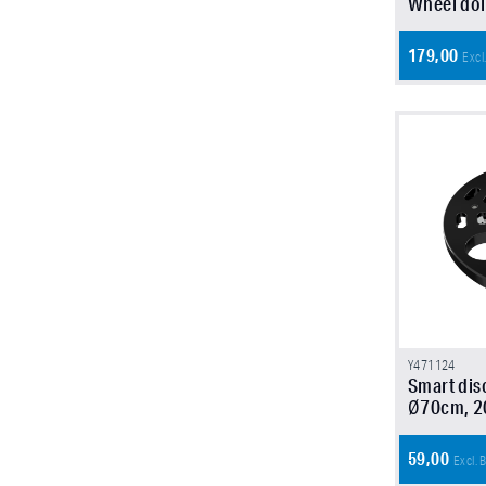
Wheel dol
179,00
Excl
Y471124
Smart dis
Ø70cm, 2
59,00
Excl.