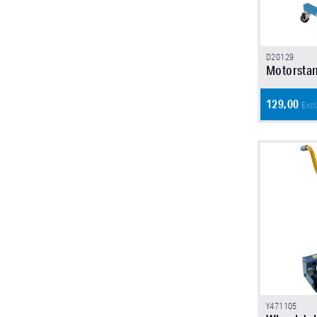
D20129
Motorsta
129,00
Excl
Y471105