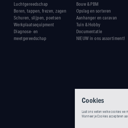
Luchtgereedschap
Bouw & PBM
Boren, tappen, frezen, zagen
Opslag en sorteren
Schuren, slijpen, poetsen
Aanhanger en caravan
Werkplaatsequipment
Tuin & Hobby
Diagnose- en
Documentatie
meetgereedschap
NIEUW in ons assortiment!
Cookies
Laat ons weten welke cookies we m
Wanneer je Cookies accepteren aank