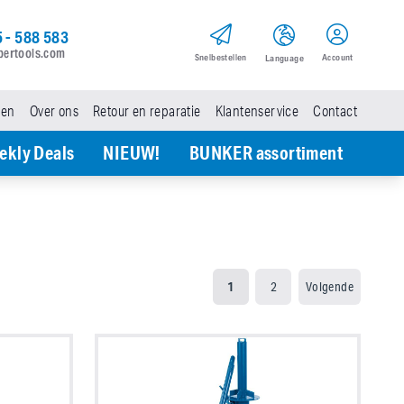
 - 588 583
pertools.com
Snel­bestellen
Account
Language
den
Over ons
Retour en reparatie
Klantenservice
Contact
ekly Deals
NIEUW!
BUNKER assortiment
1
2
Volgende