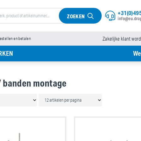
+31(0)495
ZOEKEN
info@eu.dra
bestellen en betalen
Zakelijke klant wor
RKEN
We
/ banden montage