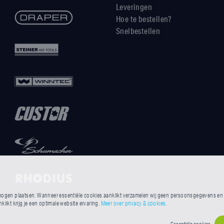
Leveringen
Hoe te bestellen?
Snelbestellen
ogen plaatsen. Wanneer essentiële cookies aanklikt verzamelen wij geen persoonsgegevens en he
likt krijg je een optimale website ervaring.
Meer over privacy & cookies
.