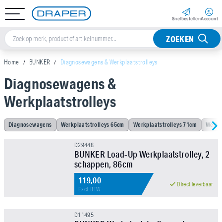
Snel­bestellen
Account
ZOEKEN
Home
BUNKER
Diagnosewagens & Werkplaatstrolleys
Diagnosewagens &
Sorteer op
Werkplaatstrolleys
Merk
Diagnosewagens
Werkplaatstrolleys 65cm
Werkplaatstrolleys 71cm
Werkp
D29448
Prijs
BUNKER Load-Up Werkplaatstrolley, 2
schappen, 86cm
NIEUW!
119,00
Direct leverbaar
Excl. BTW
D11495