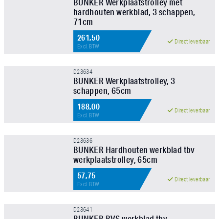
BUNKER Werkplaatstrolley met
FILTER TOEPASSEN
hardhouten werkblad, 3 schappen,
71cm
261,50
Direct leverbaar
Excl. BTW
D23634
BUNKER Werkplaatstrolley, 3
schappen, 65cm
188,00
Direct leverbaar
Excl. BTW
D23636
BUNKER Hardhouten werkblad tbv
werkplaatstrolley, 65cm
57,75
Direct leverbaar
Excl. BTW
D23641
BUNKER RVS werkblad tbv