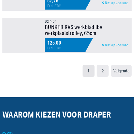
57,75
Niet op voorraad
Excl. BTW
D27461
BUNKER RVS werkblad tbv
werkplaatstrolley, 65cm
125,00
Niet op voorraad
Excl. BTW
1
2
Volgende
WAAROM KIEZEN VOOR DRAPER