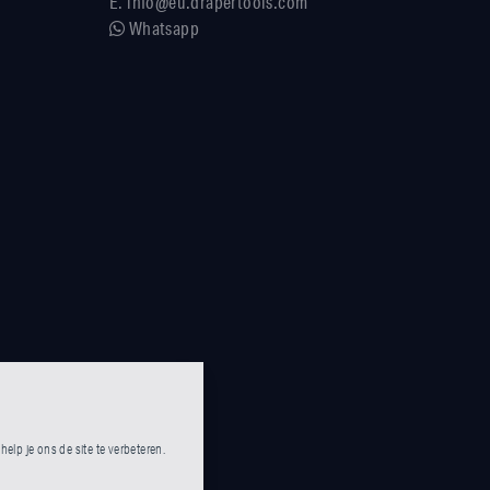
E.
info@eu.drapertools.com
Whatsapp
lp je ons de site te verbeteren.