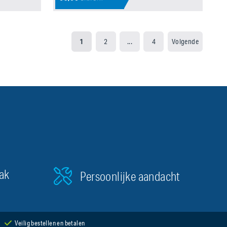
1
2
...
4
Volgende
aak
Persoonlijke aandacht
Veilig bestellen en betalen