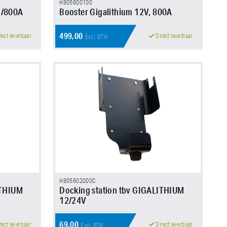
H805600100
A/800A
Booster Gigalithium 12V, 800A
499,00
rect leverbaar
Direct leverbaar
Excl. BTW
H805602000C
ITHIUM
Docking station tbv GIGALITHIUM
12/24V
69,00
rect leverbaar
Direct leverbaar
Excl. BTW