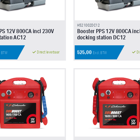
H521002DC12
PS 12V 800CA incl 230V
Booster PPS 12V 800CA inc
tation AC12
docking station DC12
525,00
Direct leverbaar
Di
. BTW
Excl. BTW