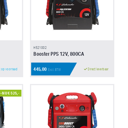
H521002
Booster PPS 12V, 800CA
445,00
t op voorraad
Direct leverbaar
Excl. BTW
,-
NU € 525,-