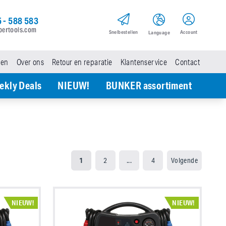
 - 588 583
pertools.com
Snel­bestellen
Account
Language
den
Over ons
Retour en reparatie
Klantenservice
Contact
ekly Deals
NIEUW!
BUNKER assortiment
1
2
...
4
Volgende
NIEUW!
NIEUW!