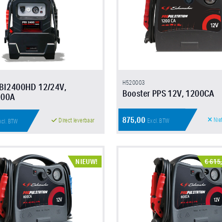
H520003
PBI2400HD 12/24V,
Booster PPS 12V, 1200CA
200A
875,00
Nie
Direct leverbaar
Excl. BTW
xcl. BTW
NIEUW!
€ 615