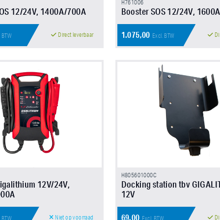
H761006
SOS 12/24V, 1400A/700A
Booster SOS 12/24V, 1600
1.075,00
Direct leverbaar
Di
. BTW
Excl. BTW
H805601000C
igalithium 12V/24V,
Docking station tbv GIGAL
000A
12V
69,00
Niet op voorraad
Di
. BTW
Excl. BTW