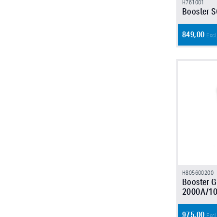
H761001
Booster 
849,00
Excl
H805600200
Booster G
2000A/1
975,00
Excl