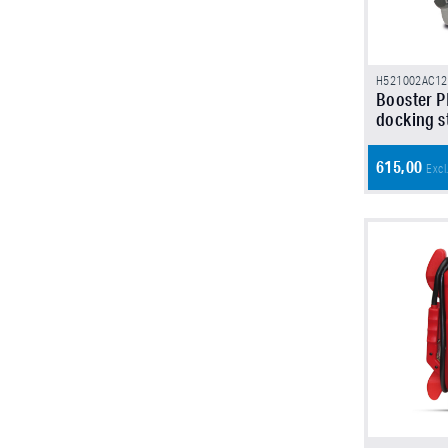
H521002AC12
Booster P
docking s
615,00
Excl