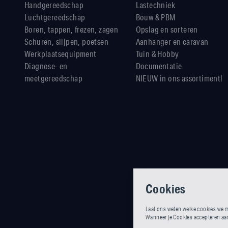
Handgereedschap
Lastechniek
Luchtgereedschap
Bouw & PBM
Boren, tappen, frezen, zagen
Opslag en sorteren
Schuren, slijpen, poetsen
Aanhanger en caravan
Werkplaatsequipment
Tuin & Hobby
Diagnose- en
Documentatie
meetgereedschap
NIEUW in ons assortiment!
Cookies
Laat ons weten welke cookies we m
Wanneer je Cookies accepteren aank