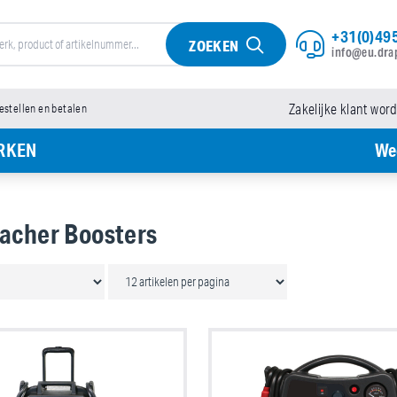
+31(0)495
ZOEKEN
info@eu.dra
bestellen en betalen
Zakelijke klant wor
RKEN
We
cher Boosters