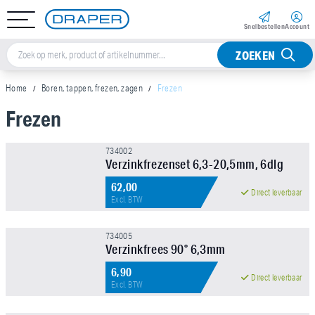
Snel­bestellen
Account
ZOEKEN
Home
Boren, tappen, frezen, zagen
Frezen
Frezen
Sorteer op
734002
Verzinkfrezenset 6,3-20,5mm, 6dlg
Merk
62,00
Direct leverbaar
Excl. BTW
Ø (mm)
734005
Verzinkfrees 90° 6,3mm
6,90
Direct leverbaar
Excl. BTW