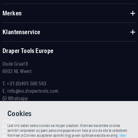
Merken
Klantenservice
Draper Tools Europe
Oude Graaf 8
6002 NL Weert
T.
+31 (0)495 588 583
E.
info@eu.drapertools.com
Whatsapp
Cookies
Sitemap
Laat ons weten welke cookies we mogen plaatsen. Wanneer essentiële cookies
Disclaimer
aanklikt verzamelen wij geen persoonsgegevens en help je ons de site te verbeteren.
Privacy Policy
Wanneer je Cookies accepteren aanklikt krijg je een optimale website ervaring.
Meer
Algemene voorwaarden