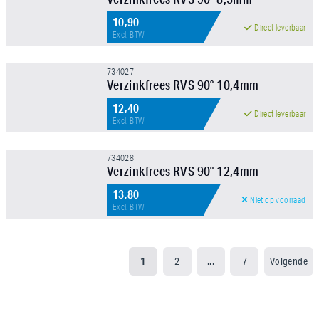
10,90
Direct leverbaar
Excl. BTW
734027
Verzinkfrees RVS 90° 10,4mm
12,40
Direct leverbaar
Excl. BTW
734028
Verzinkfrees RVS 90° 12,4mm
13,80
Niet op voorraad
Excl. BTW
1
2
...
7
Volgende