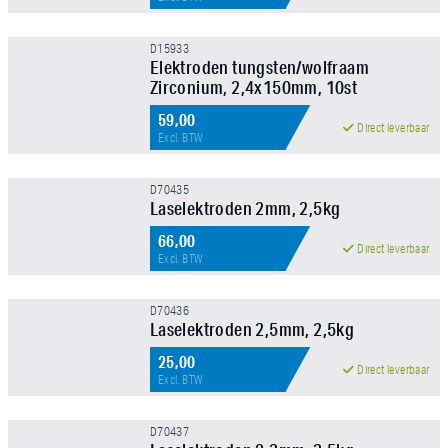
FILTER TOEPASSEN
D15933
Elektroden tungsten/wolfraam
Zirconium, 2,4x150mm, 10st
NIEUW!
59,00
Direct leverbaar
Excl. BTW
D70435
Laselektroden 2mm, 2,5kg
66,00
NIEUW!
Direct leverbaar
Excl. BTW
D70436
Laselektroden 2,5mm, 2,5kg
25,00
NIEUW!
Direct leverbaar
Excl. BTW
D70437