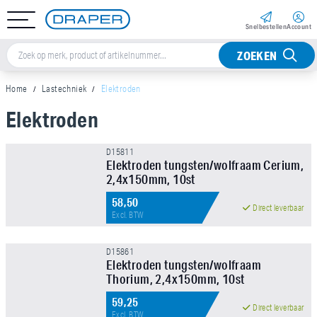
Snel­bestellen
Account
ZOEKEN
Home
Lastechniek
Elektroden
Elektroden
Sorteer op
D15811
Elektroden tungsten/wolfraam Cerium,
Merk
2,4x150mm, 10st
NIEUW!
58,50
Direct leverbaar
Excl. BTW
Prijs
D15861
Elektroden tungsten/wolfraam
Thorium, 2,4x150mm, 10st
NIEUW!
59,25
Direct leverbaar
Excl. BTW