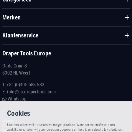
Merken
Klantenservice
Draper Tools Europe
Oude Graaf 8
6002 NL Weert
T.
+31 (0)495 588 583
E.
info@eu.drapertools.com
Whatsapp
Cookies
Sitemap
Laat ons weten welke cookies we mogen plaatsen. Wanneer essentiële cookies
Disclaimer
aanklikt verzamelen wij geen persoonsgegevens en help je ons de site te verbeteren.
Privacy Policy