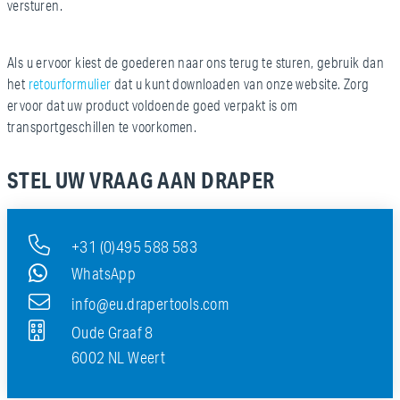
versturen.
Als u ervoor kiest de goederen naar ons terug te sturen, gebruik dan
het
retourformulier
dat u kunt downloaden van onze website. Zorg
ervoor dat uw product voldoende goed verpakt is om
transportgeschillen te voorkomen.
STEL UW VRAAG AAN DRAPER
+31 (0)495 588 583
WhatsApp
info@eu.drapertools.com
Oude Graaf 8
6002 NL Weert