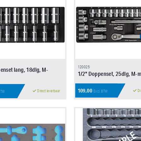
120025
enset lang, 18dlg, M-
1/2" Doppenset, 25dlg, M-
109,00
Di
Direct leverbaar
Excl. BTW
 BTW