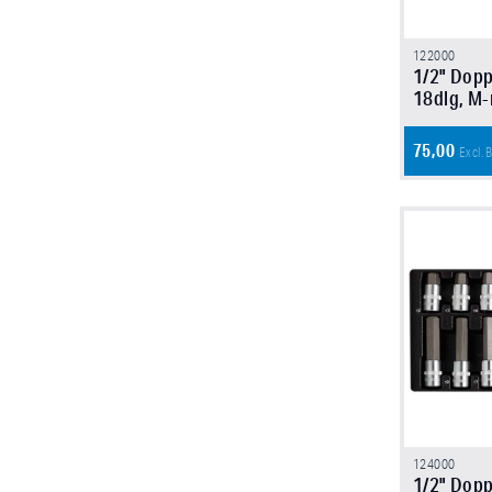
122000
1/2" Dopp
18dlg, M
75,00
Excl.
124000
1/2" Dopp