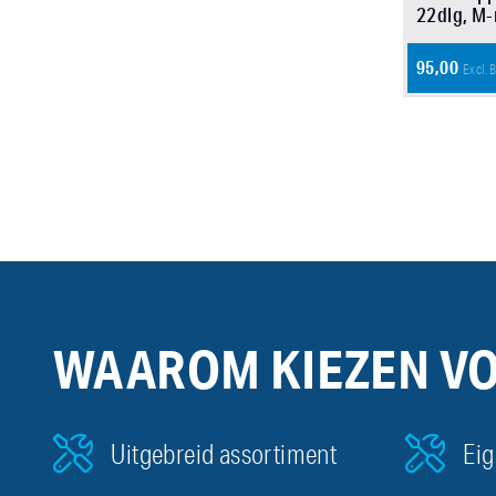
22dlg, M
95,00
Excl.
WAAROM KIEZEN V
Uitgebreid assortiment
Eig