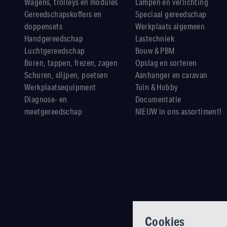
Wagens, trolleys en modules
Lampen en verlichting
Gereedschapskoffers en
Speciaal gereedschap
doppensets
Werkplaats algemeen
Handgereedschap
Lastechniek
Luchtgereedschap
Bouw & PBM
Boren, tappen, frezen, zagen
Opslag en sorteren
Schuren, slijpen, poetsen
Aanhanger en caravan
Werkplaatsequipment
Tuin & Hobby
Diagnose- en
Documentatie
meetgereedschap
NIEUW in ons assortiment!
Cookies