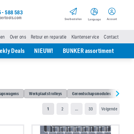
 - 588 583
pertools.com
Snel­bestellen
Account
Language
den
Over ons
Retour en reparatie
Klantenservice
Contact
ekly Deals
NIEUW!
BUNKER assortiment
hapswagens
Werkplaatstrolleys
Gereedschapsmodules
Lege m
1
2
...
33
Volgende