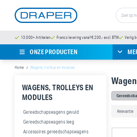
13.000+ Artikelen
Franco levering vanaf € 200,- excl. BTW
Veilig 
ONZE PRODUCTEN
ME
Home
Wagens, trolleys en modules
Wagens
WAGENS, TROLLEYS EN
MODULES
Gereedscha
Gereedschapswagens gevuld
Gereedschapswagens leeg
Accessoires gereedschapswagens