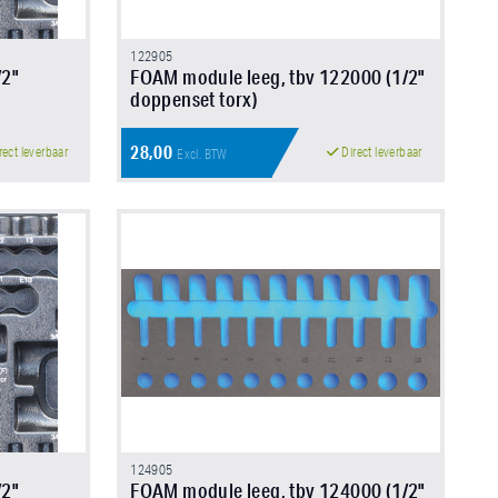
122905
/2"
FOAM module leeg, tbv 122000 (1/2"
doppenset torx)
28,00
rect leverbaar
Direct leverbaar
Excl. BTW
124905
/2"
FOAM module leeg, tbv 124000 (1/2"