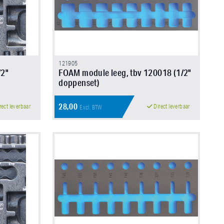
121905
/2"
FOAM module leeg, tbv 120018 (1/2"
doppenset)
28,00
rect leverbaar
Direct leverbaar
Excl. BTW