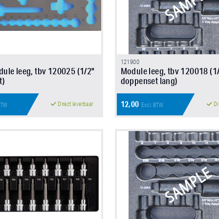
121900
le leeg, tbv 120025 (1/2"
Module leeg, tbv 120018 (1
t)
doppenset lang)
12,00
Direct leverbaar
Di
 BTW
Excl. BTW