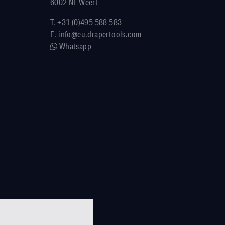
6002 NL Weert
T.
+31 (0)495 588 583
E.
info@eu.drapertools.com
Whatsapp