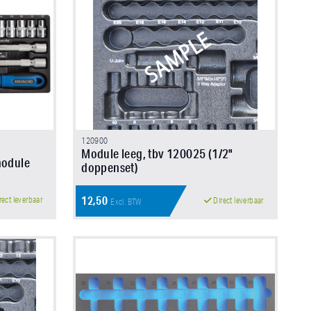
120900
Module leeg, tbv 120025 (1/2"
module
doppenset)
12,50
rect leverbaar
Direct leverbaar
Excl. BTW