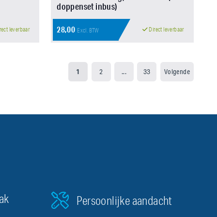
doppenset inbus)
28,00
rect leverbaar
Direct leverbaar
Excl. BTW
1
2
...
33
Volgende
aak
Persoonlijke aandacht