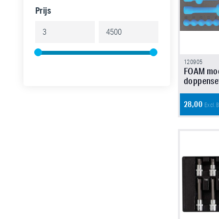
Prijs
120905
FOAM modu
doppense
28,00
Excl.