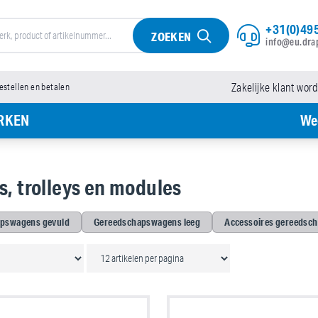
+31(0)495
ZOEKEN
info@eu.dra
bestellen en betalen
Zakelijke klant wor
RKEN
We
, trolleys en modules
pswagens gevuld
Gereedschapswagens leeg
Accessoires gereedsc