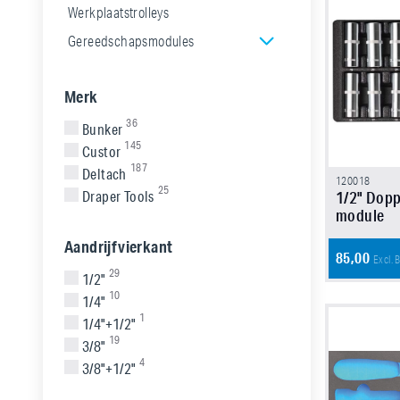
Werkplaatstrolleys
Gereedschapsmodules
Merk
36
Bunker
145
Custor
187
Deltach
120018
25
Draper Tools
1/2" Dopp
module
Aandrijfvierkant
85,00
Excl.
29
1/2"
10
1/4"
1
1/4"+1/2"
19
3/8"
4
3/8"+1/2"