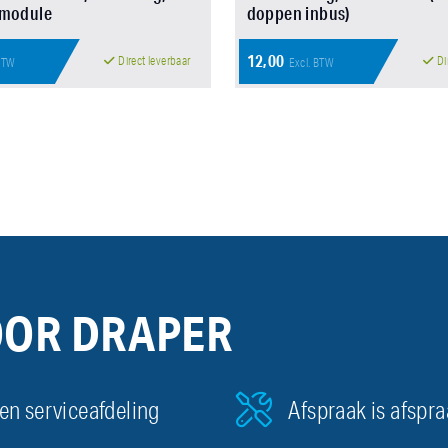
-module
doppen inbus)
12,00
Direct leverbaar
Di
 BTW
Excl. BTW
OOR DRAPER
en serviceafdeling
Afspraak is afspr