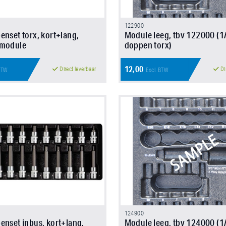
122900
enset torx, kort+lang,
Module leeg, tbv 122000 (1
-module
doppen torx)
12,00
Direct leverbaar
Di
 BTW
Excl. BTW
124900
enset inbus, kort+lang,
Module leeg, tbv 124000 (1