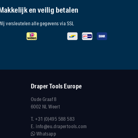
Makkelijk en veilig betalen
Wij versleutelen alle gegevens via SSL
Draper Tools Europe
Oude Graaf 8
6002 NL Weert
T.
+31 (0)495 588 583
E.
info@eu.drapertools.com
Whatsapp