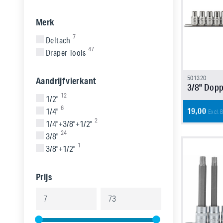
Merk
7
Deltach
47
Draper Tools
501320
Aandrijfvierkant
3/8" Dopp
12
1/2"
6
19,00
1/4"
Excl.
2
1/4"+3/8"+1/2"
24
3/8"
1
3/8"+1/2"
Prijs