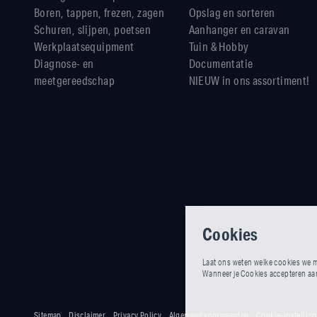
Boren, tappen, frezen, zagen
Opslag en sorteren
Schuren, slijpen, poetsen
Aanhanger en caravan
Werkplaatsequipment
Tuin & Hobby
Diagnose- en
Documentatie
meetgereedschap
NIEUW in ons assortiment!
Cookies
Laat ons weten welke cookies we m
Wanneer je Cookies accepteren aank
Sitemap
Disclaimer
Privacy Policy
Algemene voorwaarden
Cookie-instellin