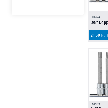
501324
3/8" Dopp
21,50
Excl.
501329