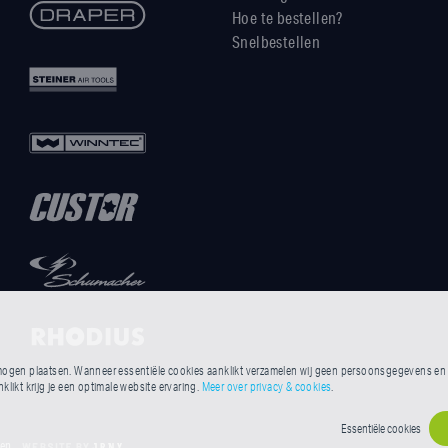
Hoe te bestellen?
Snelbestellen
ogen plaatsen. Wanneer essentiële cookies aanklikt verzamelen wij geen persoonsgegevens en he
likt krijg je een optimale website ervaring.
Meer over privacy & cookies
.
Essentiële cookies
gen