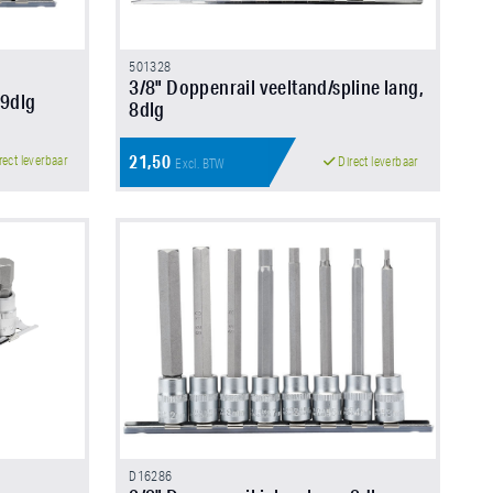
501328
3/8" Doppenrail veeltand/spline lang,
 9dlg
8dlg
21,50
rect leverbaar
Direct leverbaar
Excl. BTW
D16286