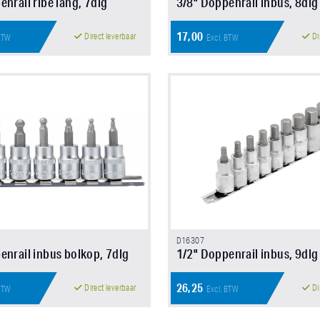
nrail ribe lang, 7dlg
3/8" Doppenrail inbus, 8dlg
17,00
Direct leverbaar
Di
 BTW
Excl. BTW
D16307
enrail inbus bolkop, 7dlg
1/2" Doppenrail inbus, 9dlg
26,25
Direct leverbaar
Di
 BTW
Excl. BTW