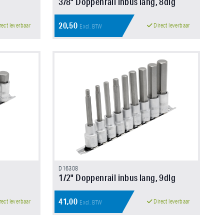
3/8" Doppenrail inbus lang, 8dlg
20,50
rect leverbaar
Direct leverbaar
Excl. BTW
D16308
1/2" Doppenrail inbus lang, 9dlg
41,00
rect leverbaar
Direct leverbaar
Excl. BTW