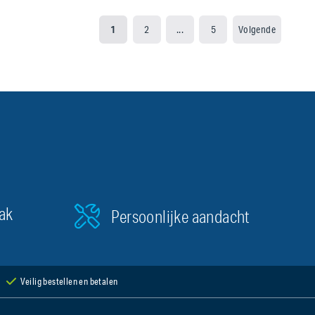
1
2
...
5
Volgende
aak
Persoonlijke aandacht
Veilig bestellen en betalen