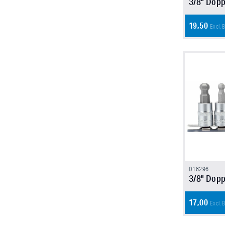
3/8" Doppe
19,50
Excl.
D16296
3/8" Dopp
17,00
Excl.