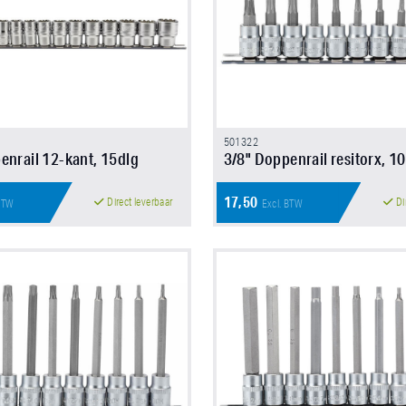
501322
enrail 12-kant, 15dlg
3/8" Doppenrail resitorx, 1
17,50
Direct leverbaar
Di
 BTW
Excl. BTW