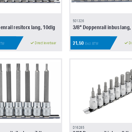
501326
enrail resitorx lang, 10dlg
3/8" Doppenrail inbus lang,
21,50
Direct leverbaar
Di
 BTW
Excl. BTW
D16285