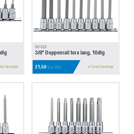
501323
0dlg
3/8" Doppenrail torx lang, 10dlg
21,50
rect leverbaar
Direct leverbaar
Excl. BTW