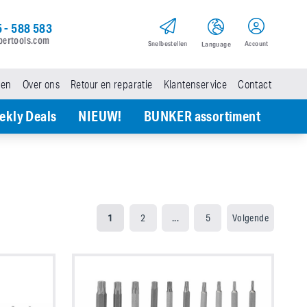
 - 588 583
pertools.com
Snel­bestellen
Account
Language
den
Over ons
Retour en reparatie
Klantenservice
Contact
ekly Deals
NIEUW!
BUNKER assortiment
1
2
...
5
Volgende