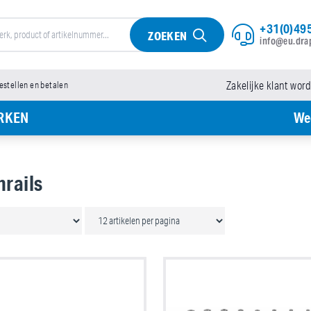
+31(0)495
ZOEKEN
info@eu.dra
bestellen en betalen
Zakelijke klant wor
RKEN
We
rails