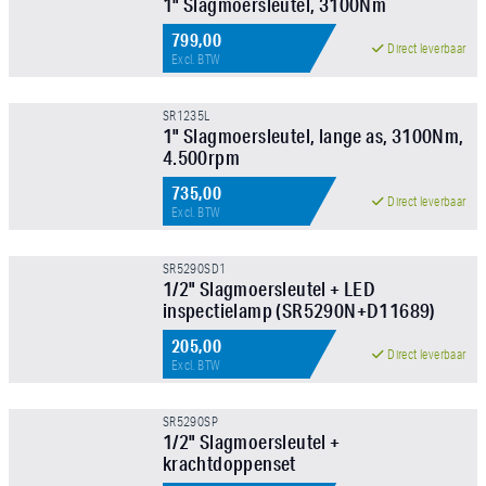
1" Slagmoersleutel, 3100Nm
799,00
Direct leverbaar
Excl. BTW
SR1235L
1" Slagmoersleutel, lange as, 3100Nm,
4.500rpm
735,00
Direct leverbaar
Excl. BTW
SR5290SD1
1/2" Slagmoersleutel + LED
inspectielamp (SR5290N+D11689)
€ 228,- EXCL. BTW
205,00
Direct leverbaar
Excl. BTW
SR5290SP
1/2" Slagmoersleutel +
krachtdoppenset