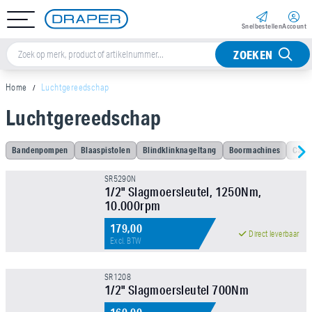
Snel­bestellen
Account
ZOEKEN
Home
Luchtgereedschap
Luchtgereedschap
Sorteer op
Bandenpompen
Blaaspistolen
Blindklinknageltang
Boormachines
Carr
Merk
SR5290N
1/2" Slagmoersleutel, 1250Nm,
10.000rpm
Aandrijfvierkant
179,00
Direct leverbaar
Excl. BTW
Ø (mm)
SR1208
1/2" Slagmoersleutel 700Nm