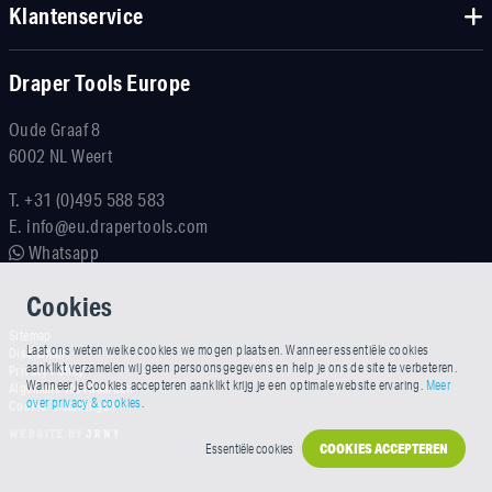
Klantenservice
Draper Tools Europe
Oude Graaf 8
6002 NL Weert
T.
+31 (0)495 588 583
E.
info@eu.drapertools.com
Whatsapp
Cookies
Sitemap
Laat ons weten welke cookies we mogen plaatsen. Wanneer essentiële cookies
Disclaimer
aanklikt verzamelen wij geen persoonsgegevens en help je ons de site te verbeteren.
Privacy Policy
Wanneer je Cookies accepteren aanklikt krijg je een optimale website ervaring.
Meer
Algemene voorwaarden
over privacy & cookies
.
Cookie-instellingen
Essentiële cookies
COOKIES ACCEPTEREN