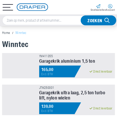
Snel­bestellen
Account
ZOEKEN
Home
Winntec
Winntec
Sorteer op
YM411355
Garagekrik aluminium 1,5 ton
Capaciteit (MM)
165,00
Direct leverbaar
Excl. BTW
Prijs
JTM250001
Garagekrik ultra laag, 2,5 ton turbo
lift, nylon wielen
139,00
Direct leverbaar
Excl. BTW