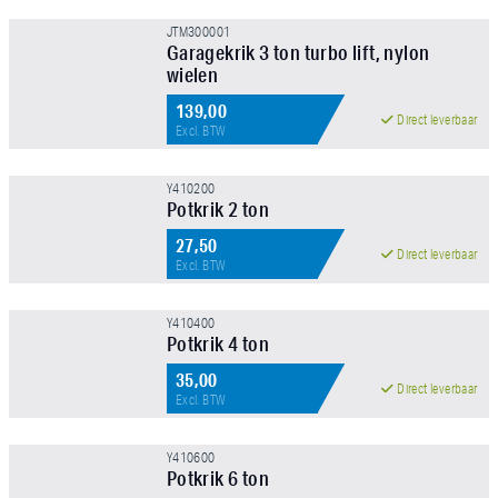
FILTER TOEPASSEN
JTM300001
Garagekrik 3 ton turbo lift, nylon
wielen
139,00
Direct leverbaar
Excl. BTW
Y410200
Potkrik 2 ton
27,50
Direct leverbaar
Excl. BTW
Y410400
Potkrik 4 ton
35,00
Direct leverbaar
Excl. BTW
Y410600
Potkrik 6 ton