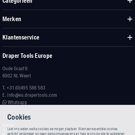
Categorieën
Merken
Klantenservice
Draper Tools Europe
Oude Graaf 8
6002 NL Weert
T.
+31 (0)495 588 583
E.
info@eu.drapertools.com
Whatsapp
Cookies
Sitemap
Laat ons weten welke cookies we mogen plaatsen. Wanneer essentiële cookies
Disclaimer
aanklikt verzamelen wij geen persoonsgegevens en help je ons de site te verbeteren.
Privacy Policy