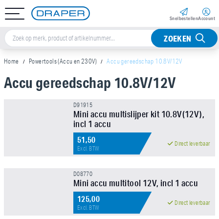
Snel­bestellen
Account
ZOEKEN
Home
Powertools (Accu en 230V)
Accu gereedschap 10.8V/12V
Accu gereedschap 10.8V/12V
Sorteer op
D91915
Mini accu multislijper kit 10.8V(12V),
Merk
incl 1 accu
51,50
Direct leverbaar
Excl. BTW
Aandrijfvierkant
D08770
Mini accu multitool 12V, incl 1 accu
Prijs
125,00
Direct leverbaar
Excl. BTW