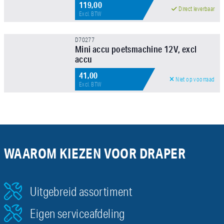
119,00
Direct leverbaar
Excl. BTW
D70277
Mini accu poetsmachine 12V, excl
accu
41,00
Niet op voorraad
Excl. BTW
WAAROM KIEZEN VOOR DRAPER
Uitgebreid assortiment
Eigen serviceafdeling