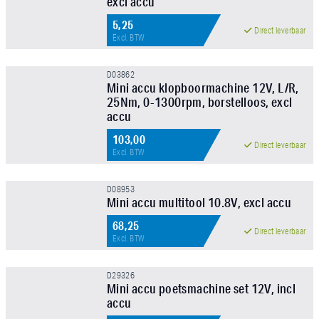
excl accu
5,25
Direct leverbaar
Excl. BTW
D03862
Mini accu klopboormachine 12V, L/R,
25Nm, 0-1300rpm, borstelloos, excl
accu
103,00
Direct leverbaar
Excl. BTW
D08953
Mini accu multitool 10.8V, excl accu
68,25
Direct leverbaar
Excl. BTW
D29326
Mini accu poetsmachine set 12V, incl
accu
NIEUW!