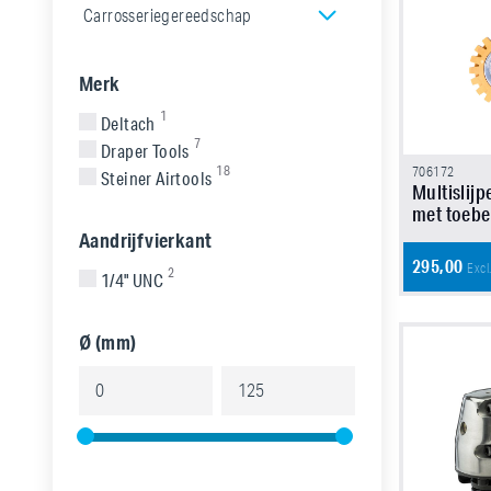
Carrosseriegereedschap
Merk
1
Deltach
7
Draper Tools
18
706172
Steiner Airtools
Multislijp
met toeb
Aandrijfvierkant
295,00
Excl
2
1/4" UNC
Ø (mm)