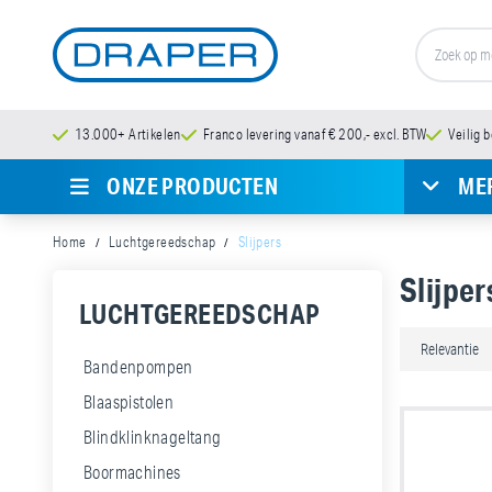
13.000+ Artikelen
Franco levering vanaf € 200,- excl. BTW
Veilig 
ONZE PRODUCTEN
ME
Home
Luchtgereedschap
Slijpers
Slijper
LUCHTGEREEDSCHAP
Bandenpompen
Blaaspistolen
Blindklinknageltang
Boormachines