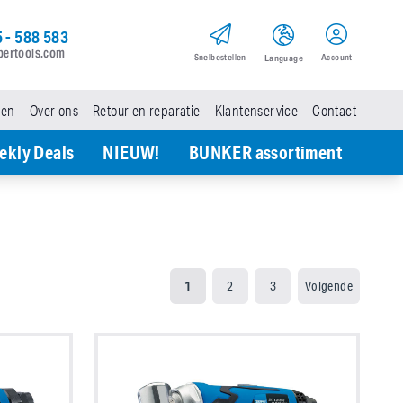
 - 588 583
pertools.com
Snel­bestellen
Account
Language
den
Over ons
Retour en reparatie
Klantenservice
Contact
ekly Deals
NIEUW!
BUNKER assortiment
1
2
3
Volgende