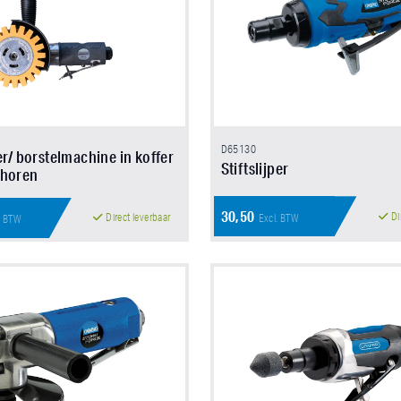
D65130
er/ borstelmachine in koffer
Stiftslijper
ehoren
30,50
Di
Direct leverbaar
Excl. BTW
. BTW