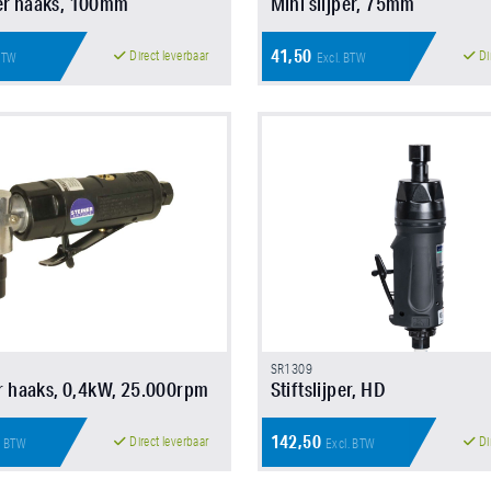
er haaks, 100mm
Mini slijper, 75mm
41,50
Direct leverbaar
Di
 BTW
Excl. BTW
SR1309
per haaks, 0,4kW, 25.000rpm
Stiftslijper, HD
142,50
Direct leverbaar
Di
. BTW
Excl. BTW