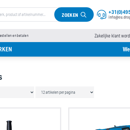
+31(0)495
ZOEKEN
info@eu.dra
bestellen en betalen
Zakelijke klant wor
RKEN
We
s