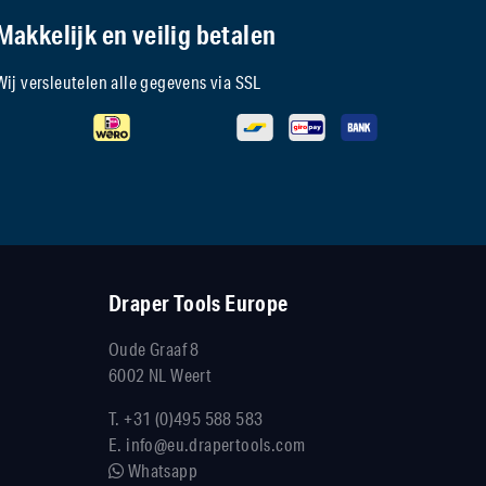
Makkelijk en veilig betalen
Wij versleutelen alle gegevens via SSL
Draper Tools Europe
Oude Graaf 8
6002 NL Weert
T.
+31 (0)495 588 583
E.
info@eu.drapertools.com
Whatsapp