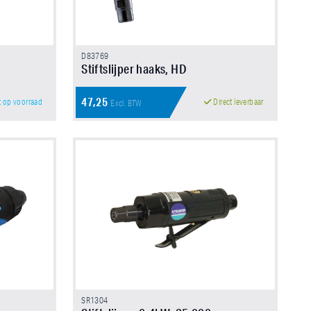
D83769
Stiftslijper haaks, HD
47,25
t op voorraad
Direct leverbaar
Excl. BTW
SR1304