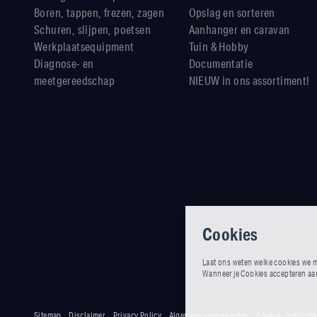
Boren, tappen, frezen, zagen
Opslag en sorteren
Schuren, slijpen, poetsen
Aanhanger en caravan
Werkplaatsequipment
Tuin & Hobby
Diagnose- en
Documentatie
meetgereedschap
NIEUW in ons assortiment!
Cookies
Laat ons weten welke cookies we m
Wanneer je Cookies accepteren aank
Sitemap
Disclaimer
Privacy Policy
Algemene voorwaarden
Cookie-instellin