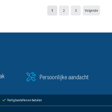
1
2
3
Volgende
aak
Persoonlijke aandacht
Veilig bestellen en betalen