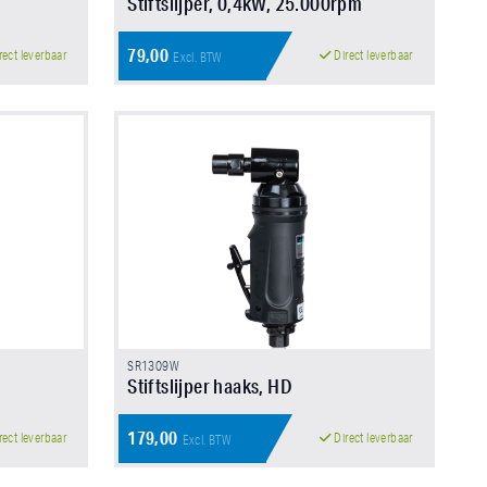
Stiftslijper, 0,4kW, 25.000rpm
79,00
rect leverbaar
Direct leverbaar
Excl. BTW
SR1309W
Stiftslijper haaks, HD
179,00
rect leverbaar
Direct leverbaar
Excl. BTW