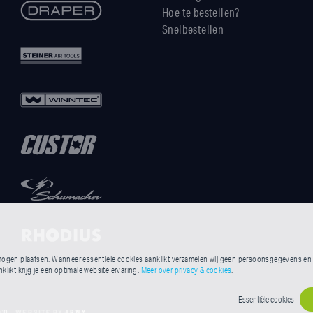
Hoe te bestellen?
Snelbestellen
ogen plaatsen. Wanneer essentiële cookies aanklikt verzamelen wij geen persoonsgegevens en he
likt krijg je een optimale website ervaring.
Meer over privacy & cookies
.
Essentiële cookies
gen