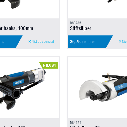
D83736
er haaks, 100mm
Stiftslijper
36,75
Niet op voorraad
Nie
 BTW
Excl. BTW
NIEUW!
D84124