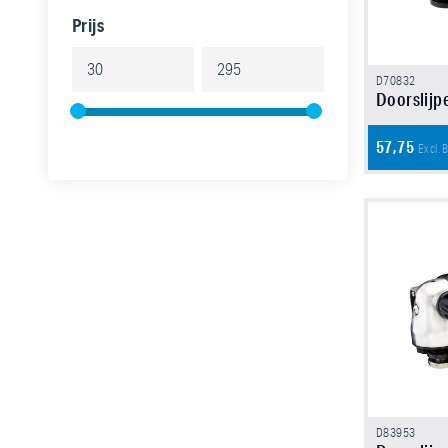
Prijs
D70832
Doorslijp
57,75
Excl.
D83953