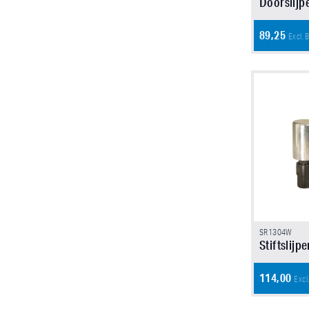
Doorslijp
89,25
Excl.
SR1304W
Stiftslij
114,00
Excl