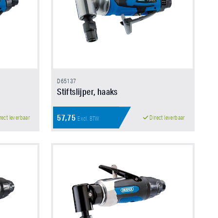
D65137
Stiftslijper, haaks
57,75
rect leverbaar
Direct leverbaar
Excl. BTW