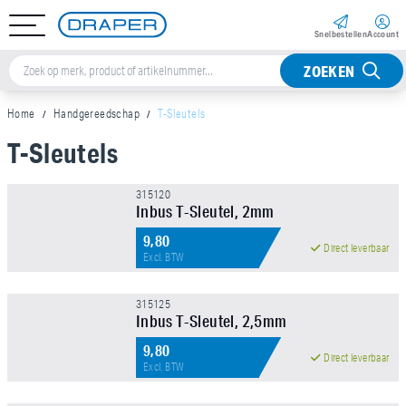
Snel­bestellen
Account
ZOEKEN
Home
Handgereedschap
T-Sleutels
T-Sleutels
Sorteer op
315120
Inbus T-Sleutel, 2mm
Merk
9,80
Direct leverbaar
Excl. BTW
Capaciteit (MM)
315125
Inbus T-Sleutel, 2,5mm
Prijs
9,80
Direct leverbaar
Excl. BTW