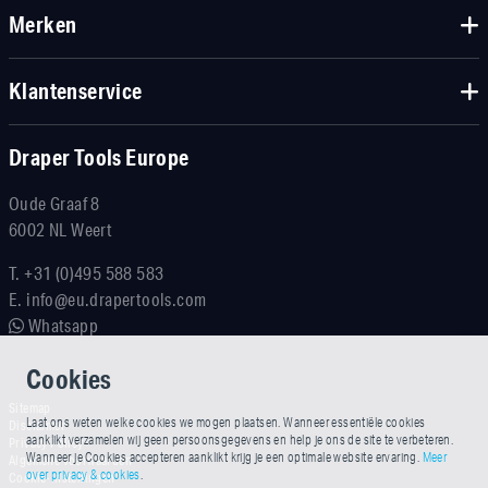
Merken
Klantenservice
Draper Tools Europe
Oude Graaf 8
6002 NL Weert
T.
+31 (0)495 588 583
E.
info@eu.drapertools.com
Whatsapp
Cookies
Sitemap
Laat ons weten welke cookies we mogen plaatsen. Wanneer essentiële cookies
Disclaimer
aanklikt verzamelen wij geen persoonsgegevens en help je ons de site te verbeteren.
Privacy Policy
Wanneer je Cookies accepteren aanklikt krijg je een optimale website ervaring.
Meer
Algemene voorwaarden
over privacy & cookies
.
Cookie-instellingen