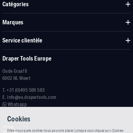
Catégories
Marques
Service clientèle
Draper Tools Europe
Oude Graaf 8
6002 NL Weert
T.
+31 (0)495 588 583
E.
info@eu.drapertools.com
Whatsapp
Cookies
Sitemap
Dites-nous quels cookies nous pouvons placer. Lorsque vous cliquez sur « Cookies
Disclaimer