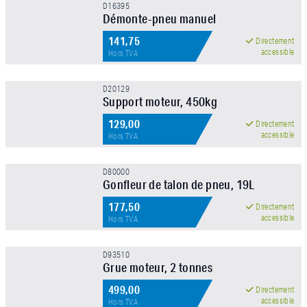
D16395
APPLIQUER LE FILTRE
Démonte-pneu manuel
141,75
Directement
accessible
Hors TVA
D20129
Support moteur, 450kg
129,00
NOUVEAU !
Directement
accessible
Hors TVA
D80000
Gonfleur de talon de pneu, 19L
177,50
NOUVEAU !
Directement
accessible
Hors TVA
D93510
Grue moteur, 2 tonnes
499,00
Directement
accessible
Hors TVA