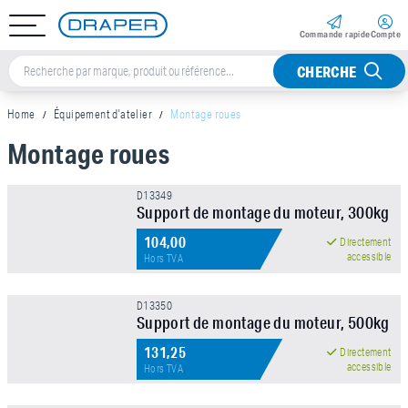
Commande rapide
Compte
CHERCHE
Home
Équipement d'atelier
Montage roues
Montage roues
Sorteer op
D13349
Support de montage du moteur, 300kg
Marque
104,00
Directement
accessible
Hors TVA
Prix
D13350
Support de montage du moteur, 500kg
131,25
Directement
accessible
Hors TVA