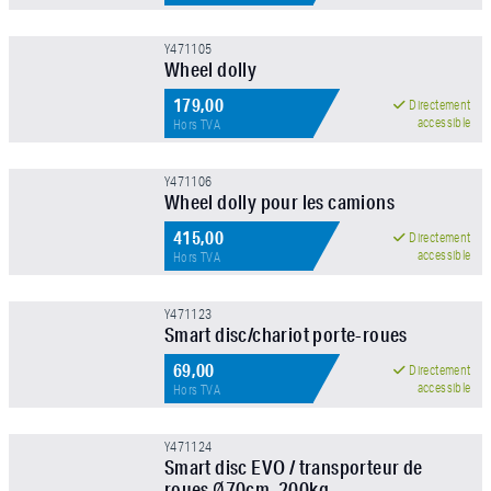
Y471105
Wheel dolly
179,00
Directement
accessible
Hors TVA
Y471106
Wheel dolly pour les camions
415,00
Directement
accessible
Hors TVA
Y471123
Smart disc/chariot porte-roues
69,00
Directement
accessible
Hors TVA
Y471124
Smart disc EVO / transporteur de
roues Ø70cm, 200kg