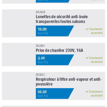
APPLIQUER LE FILTRE
D02936
Lunettes de sécurité anti-buée
transparentes toutes saisons
10,00
Directement
accessible
Hors TVA
D02991
Prise de chantier 230V, 16A
3,44
Directement
accessible
Hors TVA
D03021
Respirateur à filtre anti-vapeur et anti-
poussière
56,50
Directement
accessible
Hors TVA