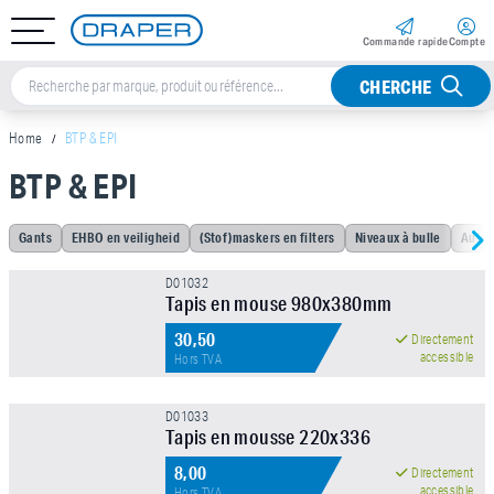
Commande rapide
Compte
CHERCHE
Home
BTP & EPI
BTP & EPI
Sorteer op
Gants
EHBO en veiligheid
(Stof)maskers en filters
Niveaux à bulle
Autre
Marque
D01032
Tapis en mouse 980x380mm
30,50
Directement
Prix
accessible
Hors TVA
D01033
Tapis en mousse 220x336
8,00
Directement
accessible
Hors TVA