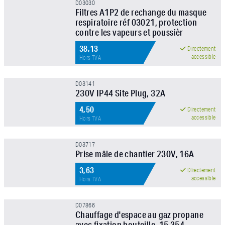
D03030
Filtres A1P2 de rechange du masque
respiratoire réf 03021, protection
contre les vapeurs et poussièr
38,13
Directement
accessible
Hors TVA
D03141
230V IP44 Site Plug, 32A
4,50
Directement
accessible
Hors TVA
D03717
Prise mâle de chantier 230V, 16A
3,63
Directement
accessible
Hors TVA
D07866
Chauffage d'espace au gaz propane
avec fixation bouteille, 15 354