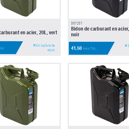
D07257
Bidon de carburant en acier
arburant en acier, 20L, vert
noir
En rupture de
E
41,50
TVA
Hors TVA
stock