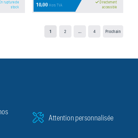
n rupture de
Directement
10,00
Hors TVA
stock
accessible
1
2
...
4
Prochain
nos
Attention personnalisée