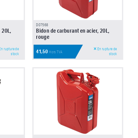
D07568
, 20L,
Bidon de carburant en acier, 20L,
rouge
n rupture de
En rupture de
41,50
Hors TVA
stock
stock