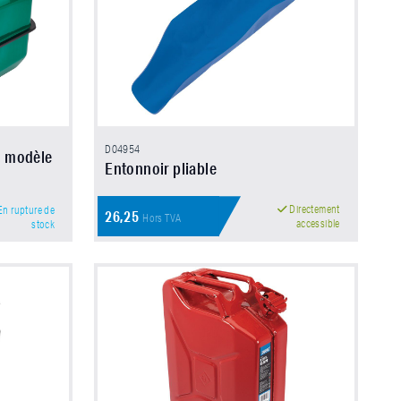
D04954
, modèle
Entonnoir pliable
Directement
n rupture de
26,25
Hors TVA
accessible
stock