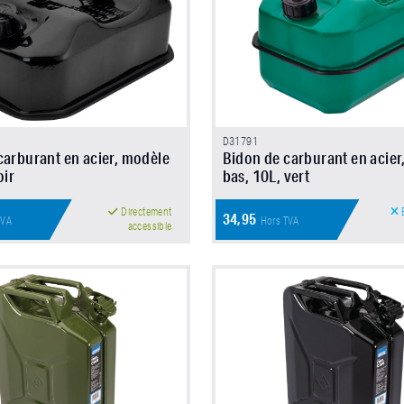
D31791
carburant en acier, modèle
Bidon de carburant en acier
oir
bas, 10L, vert
Directement
E
34,95
TVA
Hors TVA
accessible