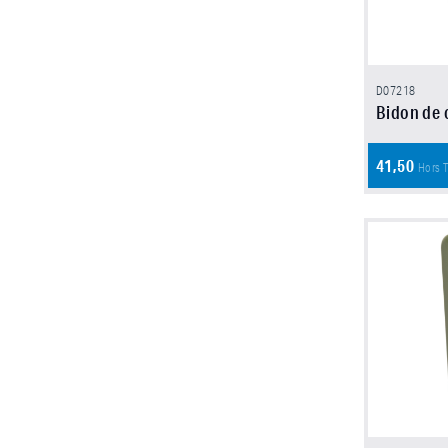
D07218
Bidon de c
41,50
Hors 