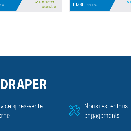
Directement
E
10,00
TVA
Hors TVA
accessible
 DRAPER
vice après-vente
Nous respectons 
erne
engagements