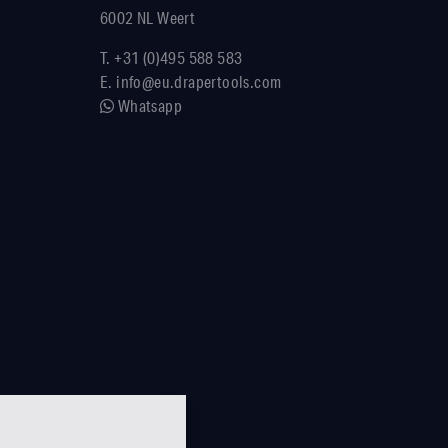
6002 NL Weert
T.
+31 (0)495 588 583
E.
info@eu.drapertools.com
Whatsapp