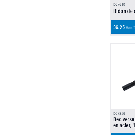
D07610
Bidon de c
36,25
Hors 
D07826
Bec verse
en acier, 