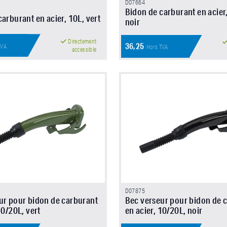
D07664
Bidon de carburant en acier
arburant en acier, 10L, vert
noir
Directement
36,25
TVA
Hors TVA
accessible
D07875
ur pour bidon de carburant
Bec verseur pour bidon de 
10/20L, vert
en acier, 10/20L, noir