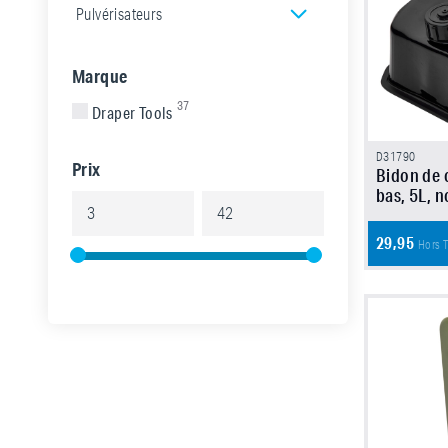
Pulvérisateurs
Marque
37
Draper Tools
D31790
Prix
Bidon de 
bas, 5L, n
29,95
Hors 