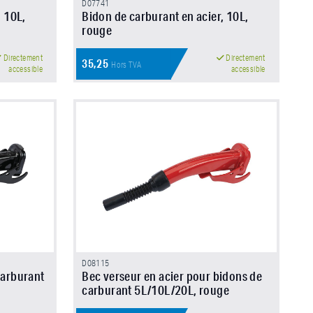
D07741
, 10L,
Bidon de carburant en acier, 10L,
rouge
Directement
Directement
35,25
Hors TVA
accessible
accessible
D08115
carburant
Bec verseur en acier pour bidons de
carburant 5L/10L/20L, rouge