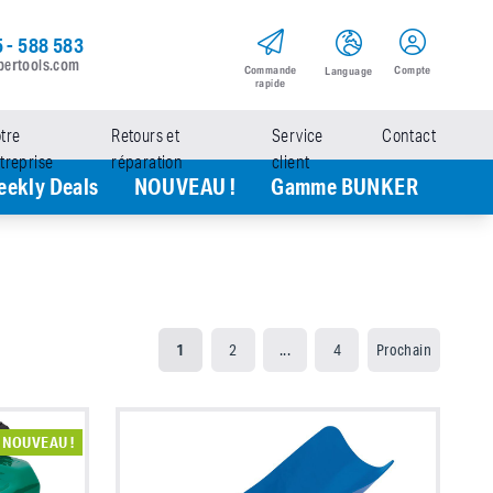
 - 588 583
pertools.com
Commande
Compte
Language
rapide
tre
Retours et
Service
Contact
treprise
réparation
client
ekly Deals
NOUVEAU !
Gamme BUNKER
1
2
...
4
Prochain
NOUVEAU !