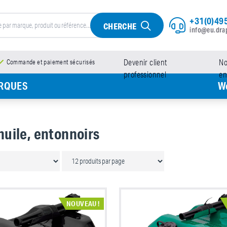
+31(0)495
CHERCHE
info@eu.dra
Commande et paiement sécurisés
Devenir client
No
professionnel
en
RQUES
We
huile, entonnoirs
NOUVEAU !