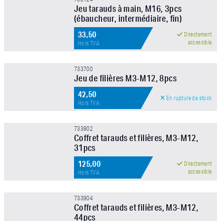
Jeu tarauds à main, M16, 3pcs
(ébaucheur, intermédiaire, fin)
33,50
Directement
accessible
Hors TVA
733700
Jeu de filières M3-M12, 8pcs
42,50
En rupture de stock
Hors TVA
733902
Coffret tarauds et filières, M3-M12,
31pcs
125,00
Directement
accessible
Hors TVA
733904
Coffret tarauds et filières, M3-M12,
44pcs