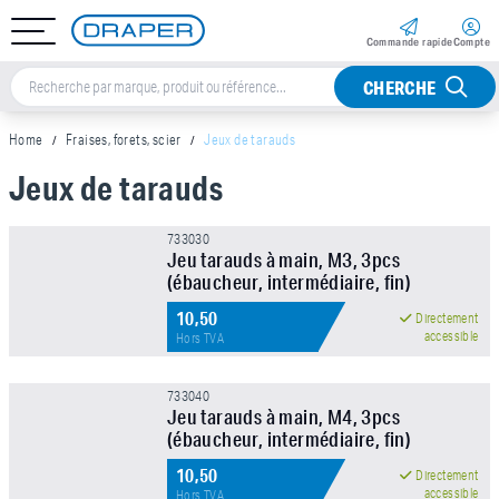
Commande rapide
Compte
CHERCHE
Home
Fraises, forets, scier
Jeux de tarauds
Jeux de tarauds
Sorteer op
733030
Jeu tarauds à main, M3, 3pcs
Marque
(ébaucheur, intermédiaire, fin)
10,50
Directement
accessible
Hors TVA
Capacité (MM)
733040
Jeu tarauds à main, M4, 3pcs
Prix
(ébaucheur, intermédiaire, fin)
10,50
Directement
accessible
Hors TVA