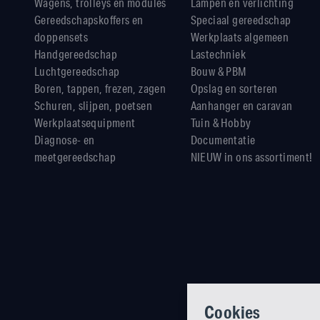
Wagens, trolleys en modules
Lampen en verlichting
Gereedschapskoffers en
Speciaal gereedschap
doppensets
Werkplaats algemeen
Handgereedschap
Lastechniek
Luchtgereedschap
Bouw & PBM
Boren, tappen, frezen, zagen
Opslag en sorteren
Schuren, slijpen, poetsen
Aanhanger en caravan
Werkplaatsequipment
Tuin & Hobby
Diagnose- en
Documentatie
meetgereedschap
NIEUW in ons assortiment!
Cookies