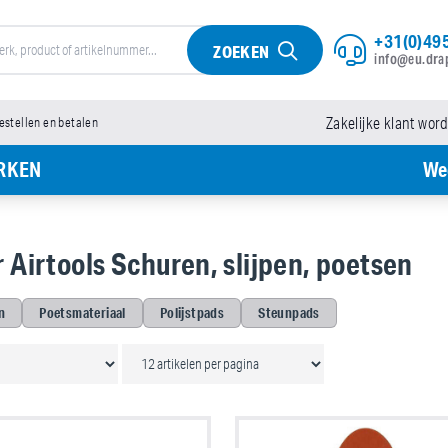
+31(0)495
ZOEKEN
info@eu.dra
bestellen en betalen
Zakelijke klant wor
RKEN
We
 Airtools Schuren, slijpen, poetsen
n
Poetsmateriaal
Polijstpads
Steunpads