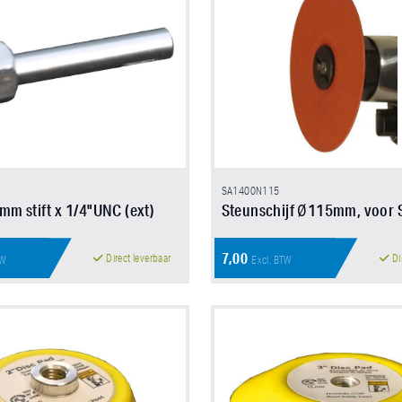
SA1400N115
mm stift x 1/4"UNC (ext)
Steunschijf Ø115mm, voor
7,00
Direct leverbaar
Di
TW
Excl. BTW