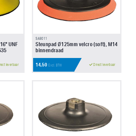
SA9011
/16" UNF
Steunpad Ø125mm velcro (soft), M14
635
binnendraad
14,50
rect leverbaar
Direct leverbaar
Excl. BTW