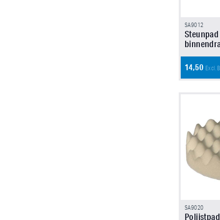
SA9012
Steunpad 
binnendr
14,50
Excl.
SA9020
Polijstp