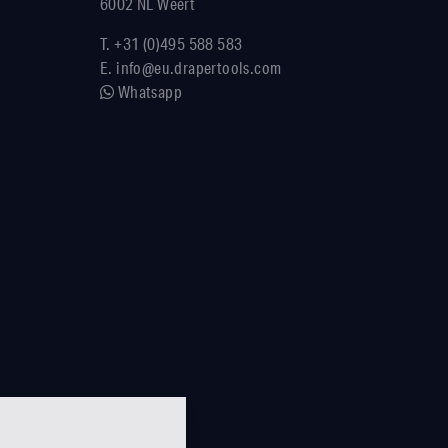
6002 NL Weert
T.
+31 (0)495 588 583
E.
info@eu.drapertools.com
Whatsapp