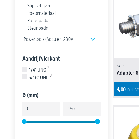
Slijpschijven
Poetsmateriaal
Polijstpads
Steunpads
Powertools (Accu en 230V)
Aandrijfvierkant
SA1310
2
1/4" UNC
Adapter 6
3
5/16" UNF
4,00
Excl. B
Ø (mm)