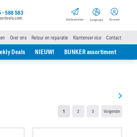
 - 588 583
pertools.com
Snel­bestellen
Account
Language
den
Over ons
Retour en reparatie
Klantenservice
Contact
ekly Deals
NIEUW!
BUNKER assortiment
1
2
3
Volgende