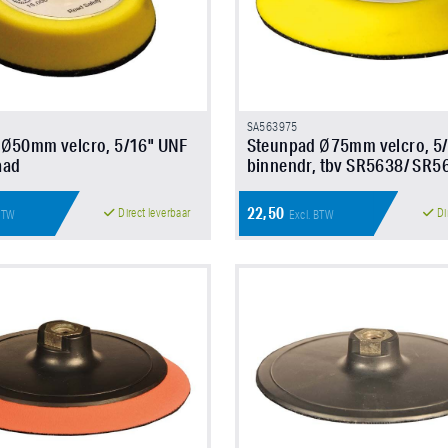
SA563975
 Ø50mm velcro, 5/16" UNF
Steunpad Ø75mm velcro, 5
aad
binnendr, tbv SR5638/ SR5
22,50
Direct leverbaar
Di
 BTW
Excl. BTW