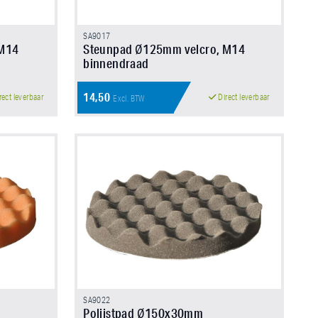
SA9017
 M14
Steunpad Ø125mm velcro, M14
binnendraad
14,50
rect leverbaar
Direct leverbaar
Excl. BTW
SA9022
Polijstpad Ø150x30mm