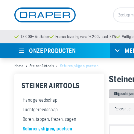
13.000+ Artikelen
Franco levering vanaf € 200,- excl. BTW
Veilig 
ONZE PRODUCTEN
ME
Home
Steiner Airtools
Schuren, slijpen, poetsen
Steiner
STEINER AIRTOOLS
Slijpschijve
Handgereedschap
Luchtgereedschap
Boren, tappen, frezen, zagen
Schuren, slijpen, poetsen