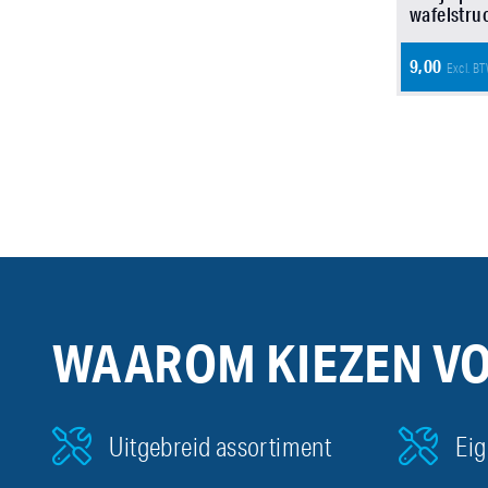
wafelstruc
9,00
Excl. B
WAAROM KIEZEN V
Uitgebreid assortiment
Eig