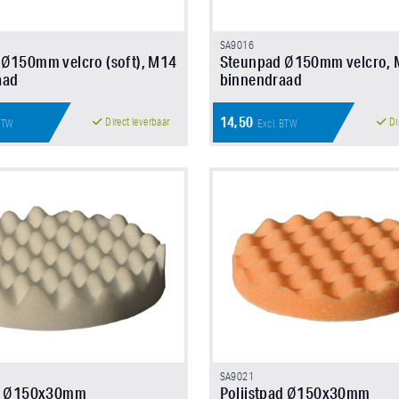
SA9016
Ø150mm velcro (soft), M14
Steunpad Ø150mm velcro,
aad
binnendraad
14,50
Direct leverbaar
Di
 BTW
Excl. BTW
SA9021
ad Ø150x30mm
Polijstpad Ø150x30mm