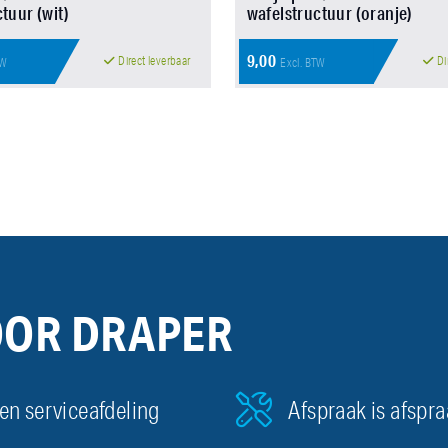
tuur (wit)
wafelstructuur (oranje)
9,00
Direct leverbaar
Di
TW
Excl. BTW
OOR DRAPER
en serviceafdeling
Afspraak is afspr