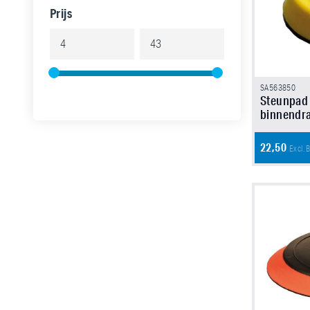
Prijs
SA563850
Steunpad
binnendr
22,50
Excl.