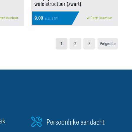
wafelstructuur (zwart)
9,00
rect leverbaar
Direct leverbaar
Excl. BTW
1
2
3
Volgende
aak
Persoonlijke aandacht