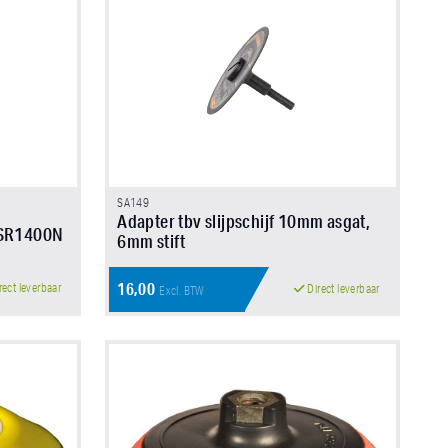
SA149
Adapter tbv slijpschijf 10mm asgat,
 SR1400N
6mm stift
16,00
rect leverbaar
Direct leverbaar
Excl. BTW