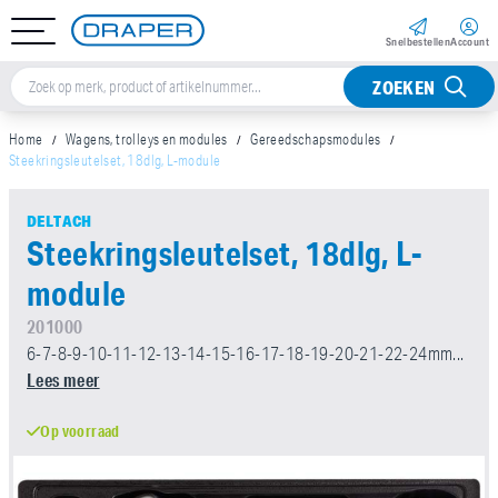
Snel­bestellen
Account
ZOEKEN
Home
Wagens, trolleys en modules
Gereedschapsmodules
Steekringsleutelset, 18dlg, L-module
DELTACH
Steekringsleutelset, 18dlg, L-
module
201000
6-7-8-9-10-11-12-13-14-15-16-17-18-19-20-21-22-24mm...
Lees meer
Op voorraad