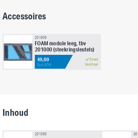
Accessoires
201905
FOAM module leeg, tbv
201000 (steekringsleutels)
49,00
Direct
leverbaar
Excl. BTW
Inhoud
201060
20