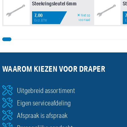
Steekringsleutel 6mm
S
7,00
Niet op
voorraad
Excl. BTW
E
WAAROM KIEZEN VOOR DRAPER
Uitgebreid assortiment
Eigen serviceafdeling
Afspraak is afspraak