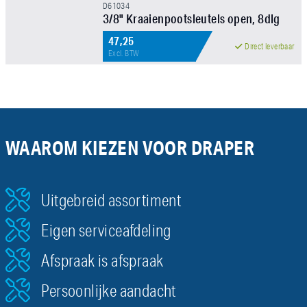
D61034
3/8" Kraaienpootsleutels open, 8dlg
47,25
Direct leverbaar
Excl. BTW
FILTER TOEPASSEN
WAAROM KIEZEN VOOR DRAPER
Uitgebreid assortiment
Eigen serviceafdeling
Afspraak is afspraak
Persoonlijke aandacht