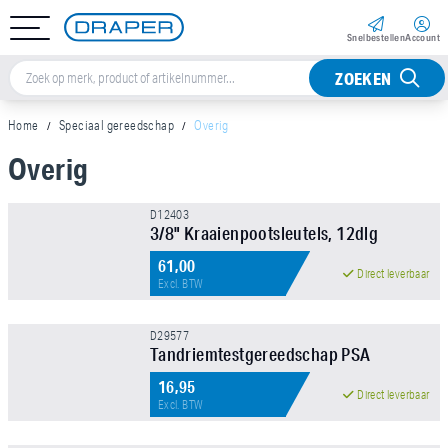
Snel­bestellen
Account
ZOEKEN
Home
Speciaal gereedschap
Overig
Overig
Sorteer op
D12403
3/8" Kraaienpootsleutels, 12dlg
Merk
61,00
Direct leverbaar
Excl. BTW
Aandrijfvierkant
D29577
Tandriemtestgereedschap PSA
Prijs
16,95
Direct leverbaar
Excl. BTW