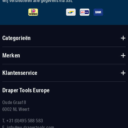
Wij versleutelen alle gegevens via SSL
Categorieën
Merken
Klantenservice
Draper Tools Europe
Oude Graaf 8
6002 NL Weert
T.
+31 (0)495 588 583
E.
info@eu.drapertools.com