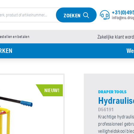
+31(0)495
ZOEKEN
info@eu.dra
bestellen en betalen
Zakelijke klant wor
RKEN
We
NIEUW!
DRAPER TOOLS
Hydraulis
D56191
Krachtige hydrauli
professioneel gebru
veiligheidskooi bi