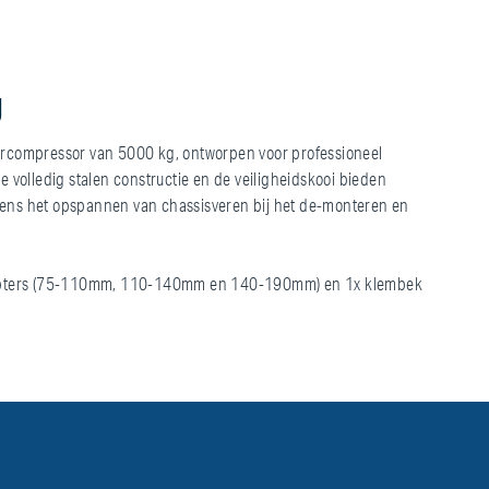
g
ercompressor van 5000 kg, ontworpen voor professioneel
e volledig stalen constructie en de veiligheidskooi bieden
ens het opspannen van chassisveren bij het de-monteren en
dapters (75-110mm, 110-140mm en 140-190mm) en 1x klembek