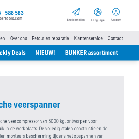
 - 588 583
pertools.com
Snel­bestellen
Account
Language
den
Over ons
Retour en reparatie
Klantenservice
Contact
ekly Deals
NIEUW!
BUNKER assortiment
che veerspanner
sche veercompressor van 5000 kg, ontworpen voor
ik in de werkplaats. De volledig stalen constructie en de
eden monteurs bescherming tijdens het opspannen van