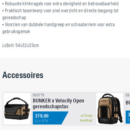
• Robuuste klinknagels voor extra stevigheid en betrouwbaarheid
• Praktisch tasontwerp voor snel overzicht en directe toegang tot
gereedschap
• Voorzien van dubbele handgreep en schouderriem voor extra
gebruiksgemak
LxBxH: 54x32x33cm
Accessoires
D33775
D3
BUNKER x Velocity Open
B
gereedschapstas
279,00
Direct
E
leverbaar
Excl. BTW