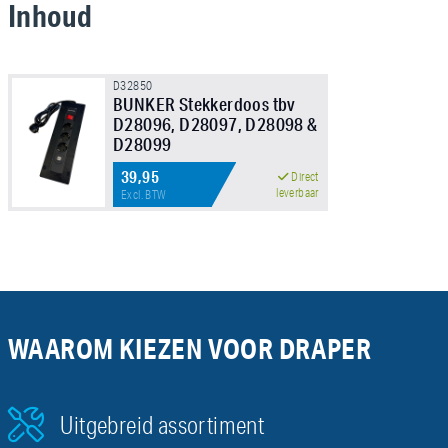
Inhoud
D32850
BUNKER Stekkerdoos tbv
D28096, D28097, D28098 &
D28099
39,95
Direct
leverbaar
Excl. BTW
WAAROM KIEZEN VOOR DRAPER
Uitgebreid assortiment