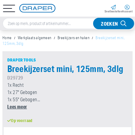
Snel­bestellen
Account
ZOEKEN
Home
Werkplaats algemeen
Breekijzers en haken
Breekijzerset mini,
125mm, 3dlg
DRAPER TOOLS
Breekijzerset mini, 125mm, 3dlg
D29729
1x Recht
1x 27° Gebogen
1x 55° Gebogen...
Lees meer
Op voorraad