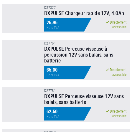
D27377
DXPULSE Chargeur rapide 12V, 4.0Ah
25,95
Directement
APPLIQUER LE FILTRE
accessible
Hors TVA
D27761
DXPULSE Perceuse visseuse à
percussion 12V sans balais, sans
batterie
65,00
Directement
accessible
Hors TVA
D27781
DXPULSE Perceuse visseuse 12V sans
balais, sans batterie
62,50
Directement
accessible
Hors TVA