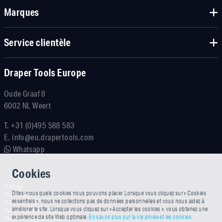
Marques
Service clientèle
Draper Tools Europe
Oude Graaf 8
6002 NL Weert
T.
+31 (0)495 588 583
E.
info@eu.drapertools.com
Whatsapp
Cookies
Sitemap
Dites-nous quels cookies nous pouvons placer. Lorsque vous cliquez sur « Cookies
Disclaimer
essentiels », nous ne collectons pas de données personnelles et vous nous aidez à
Privacy Policy
améliorer le site. Lorsque vous cliquez sur « Accepter les cookies », vous obtenez une
Conditions générales
expérience de site Web optimale.
En savoir plus sur la vie privée et les cookies.
Paramètres des cookies