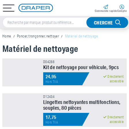
Commande rapide
Compte
CHERCHE
Home
Poncer, tronçonner, nettoyer
Matériel de nettoyage
Matériel de nettoyage
Sorteer op
D04288
Kit de nettoyage pour véhicule, 9pcs
Marque
24,95
NOUVEAU !
Directement
accessible
Hors TVA
Prix
D12434
Lingettes nettoyantes multifonctions,
souples, 80 pièces
17,75
Directement
accessible
Hors TVA