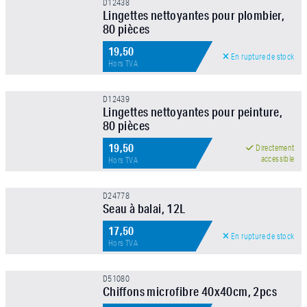
D12438
Lingettes nettoyantes pour plombier,
80 pièces
19,50
En rupture de stock
Hors TVA
D12439
Lingettes nettoyantes pour peinture,
80 pièces
19,50
Directement
accessible
Hors TVA
D24778
Seau à balai, 12L
17,50
En rupture de stock
Hors TVA
D51080
Chiffons microfibre 40x40cm, 2pcs