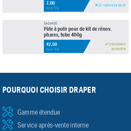
7,00
En rupture de stock
Hors TVA
SAG4400
Pâte à polir pour de kit de rénov.
phares, tube 400g
42,50
Directement
accessible
Hors TVA
POURQUOI CHOISIR DRAPER
Gamme étendue
Service après-vente interne