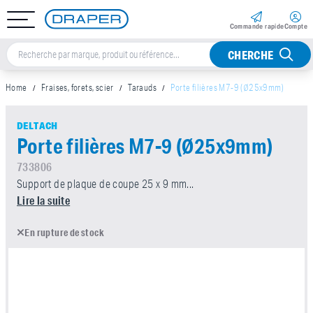
Commande rapide
Compte
CHERCHE
Home
Fraises, forets, scier
Tarauds
Porte filières M7-9 (Ø25x9mm)
DELTACH
Porte filières M7-9 (Ø25x9mm)
733806
Support de plaque de coupe 25 x 9 mm...
Lire la suite
En rupture de stock